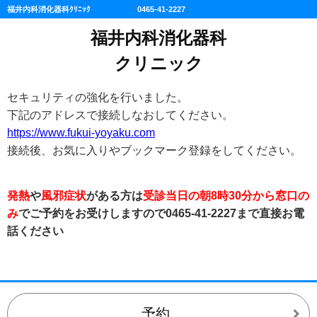
福井内科消化器科ｸﾘﾆｯｸ 0465-41-2227
福井内科消化器科
クリニック
セキュリティの強化を行いました。
下記のアドレスで接続しなおしてください。
https://www.fukui-yoyaku.com
接続後、お気に入りやブックマーク登録をしてください。
発熱
や
風邪症状
がある方は
受診当日の朝8時30分から窓口
の
み
でご予約をお受けしますので0465-41-2227まで直接お電
話ください
予約